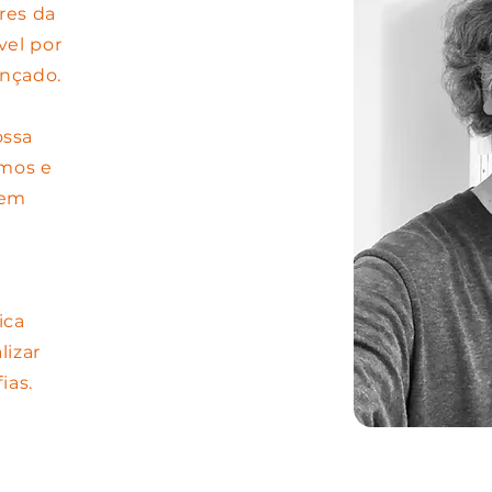
res da
vel por
ançado.
ossa
emos e
rem
ica
lizar
ias.