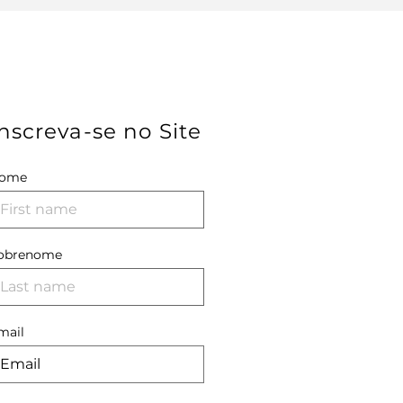
nscreva-se no Site
ome
obrenome
mail