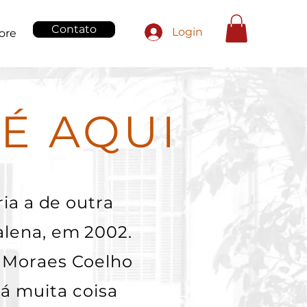
Contato
Login
ore
É AQUI
ria a de outra
alena, em 2002.
s Moraes Coelho
cá muita coisa