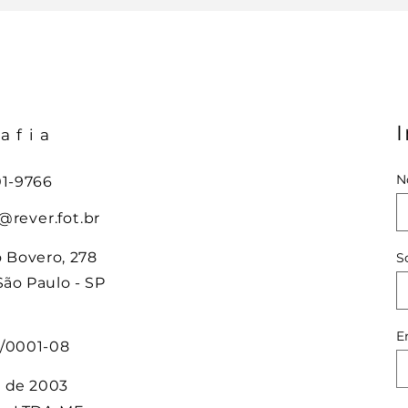
I
afia
N
01-9766
@rever.fot.br
o Bovero, 278
S
ão Paulo - SP
0
E
2/0001-08
 de 2003