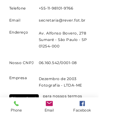
Telefone
+55-11-98101-9766
Email
secretaria@rever.fot.br
Endereço
Av. Alfonso Bovero, 278
Sumaré - São Paulo - SP
01254-000
Nosso CNPJ
06.160.542
/0001-08
Empresa
Dezembro de 2003
Fotografia - LTDA-ME
para nossos termos
Clique Aqui
contratuais,
cancelamentos e
reembolsos
Phone
Email
Facebook
para nossa política de
Clique Aqui
privacidade
consulte nas páginas dos cursos a data