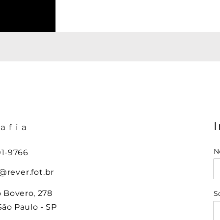
I
afia
N
01-9766
@rever.fot.br
o Bovero, 278
S
ão Paulo - SP