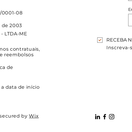
0
E
2/0001-08
 de 2003
a - LTDA-ME
RECEBA N
Inscreva-s
mos contratuais,
e reembolsos
ica de
a data de início
 secured by
Wix