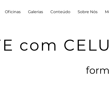
Oficinas
Galerias
Conteúdo
Sobre Nós
M
E com CEL
form