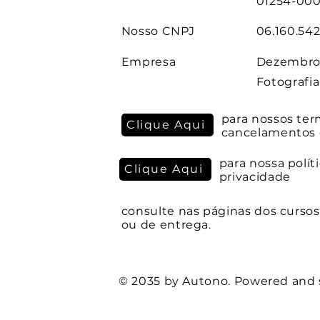
01254-00
Nosso CNPJ
06.160.54
Empresa
Dezembro
Fotografi
para nossos ter
Clique Aqui
cancelamentos 
para nossa polít
Clique Aqui
privacidade
consulte nas páginas dos cursos 
ou de
entrega.
© 2035 by Autono. Powered and