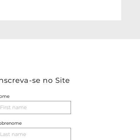
nscreva-se no Site
ome
obrenome