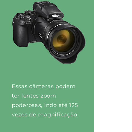
Essas câmeras podem
ter lentes zoom
poderosas, indo até 125
vezes de magnificação.