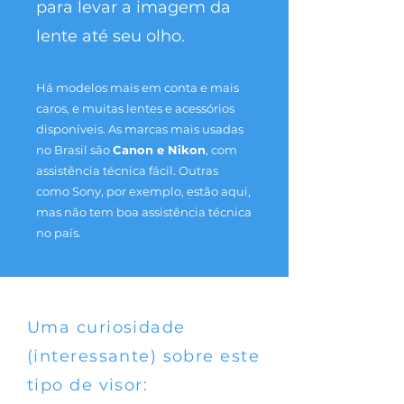
para levar a imagem da
lente até seu olho.
Há modelos mais em conta e mais
caros, e muitas lentes e acessórios
disponíveis. As marcas mais usadas
no Brasil são
Canon e Nikon
, com
assistência técnica fácil. Outras
como Sony, por exemplo, estão aqui,
mas não tem boa assistência técnica
no país.
Uma curiosidade
(interessante) sobre este
tipo de visor: