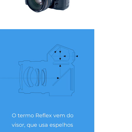
O termo Reflex vem do
visor, que usa espelhos